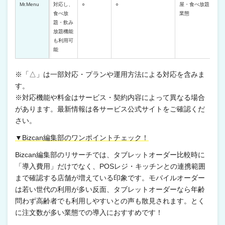
Mr.Menu
対応し、
○
○
屋・食べ放題
食べ放
業態
題・飲み
放題機能
も利用可
能
※「△」は一部対応・プランや運用方法による対応を含みま
す。
※対応機能や料金はサービス・契約内容によって異なる場合
があります。最新情報は各サービス公式サイトをご確認くだ
さい。
▼Bizcan編集部のワンポイントチェック！
Bizcan編集部のリサーチでは、タブレットオーダー比較時に
「導入費用」だけでなく、POSレジ・キッチンとの連携範囲
まで確認する店舗が増えている印象です。モバイルオーダー
は若い世代の利用が多い反面、タブレットオーダーなら年齢
問わず高齢者でも利用しやすいとの声も散見されます。とく
に注文数が多い業態での導入におすすめです！