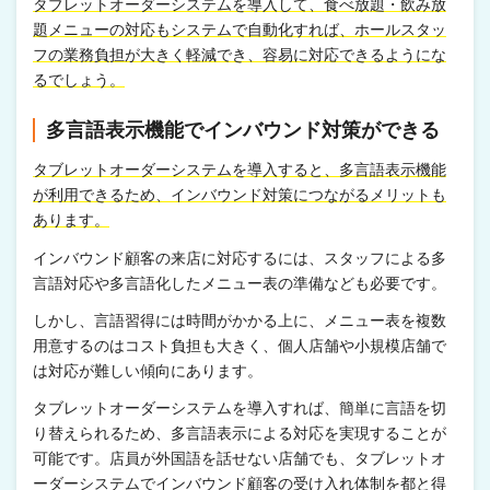
タブレットオーダーシステムを導入して、食べ放題・飲み放
題メニューの対応もシステムで自動化すれば、ホールスタッ
フの業務負担が大きく軽減でき、容易に対応できるようにな
るでしょう。
多言語表示機能でインバウンド対策ができる
タブレットオーダーシステムを導入すると、多言語表示機能
が利用できるため、インバウンド対策につながるメリットも
あります。
インバウンド顧客の来店に対応するには、スタッフによる多
言語対応や多言語化したメニュー表の準備なども必要です。
しかし、言語習得には時間がかかる上に、メニュー表を複数
用意するのはコスト負担も大きく、個人店舗や小規模店舗で
は対応が難しい傾向にあります。
タブレットオーダーシステムを導入すれば、簡単に言語を切
り替えられるため、多言語表示による対応を実現することが
可能です。店員が外国語を話せない店舗でも、タブレットオ
ーダーシステムでインバウンド顧客の受け入れ体制を都と得