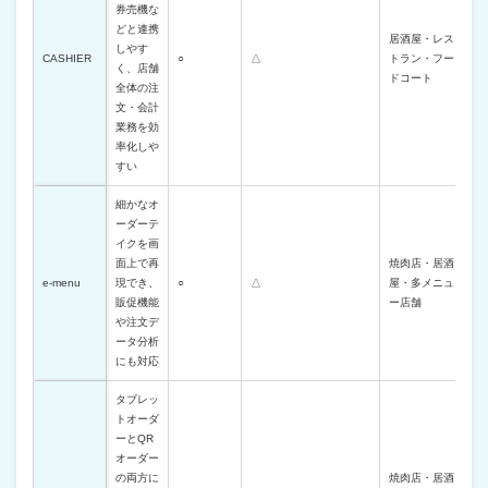
券売機な
どと連携
居酒屋・レス
しやす
CASHIER
○
△
トラン・フー
く、店舗
ドコート
全体の注
文・会計
業務を効
率化しや
すい
細かなオ
ーダーテ
イクを画
面上で再
焼肉店・居酒
e-menu
現でき、
○
△
屋・多メニュ
販促機能
ー店舗
や注文デ
ータ分析
にも対応
タブレッ
トオーダ
ーとQR
オーダー
の両方に
焼肉店・居酒