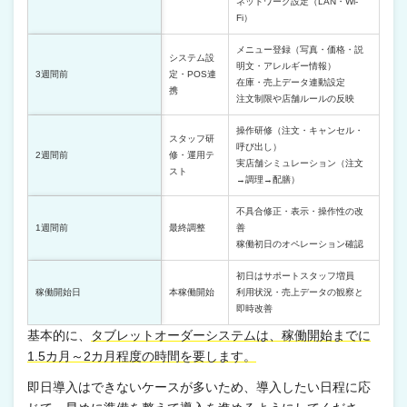
ネットワーク設定（LAN・Wi-
Fi）
メニュー登録（写真・価格・説
システム設
明文・アレルギー情報）
3週間前
定・POS連
在庫・売上データ連動設定
携
注文制限や店舗ルールの反映
操作研修（注文・キャンセル・
スタッフ研
呼び出し）
2週間前
修・運用テ
実店舗シミュレーション（注文
スト
→調理→配膳）
不具合修正・表示・操作性の改
1週間前
最終調整
善
稼働初日のオペレーション確認
初日はサポートスタッフ増員
稼働開始日
本稼働開始
利用状況・売上データの観察と
即時改善
基本的に、
タブレットオーダーシステムは、稼働開始までに
1.5カ月～2カ月程度の時間を要します。
即日導入はできないケースが多いため、導入したい日程に応