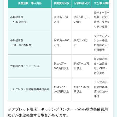
店舗規模・導入内容
初期費用目安
月額料金目安
主な導入機能
基本オーダー
小規模店舗
約10万〜50
約5,000円〜
機能、POS
（〜30席程度）
万円
2万円
連携、簡易キ
ッチン連携
キッチンプリ
中規模店舗
約50万〜100
約2万〜5万
ンター連携、
（30〜100席程度）
万円
円
多言語対応、
分析機能
多店舗管理、
約100万〜
約5万〜15万
食べ放題管
大規模店舗・チェーン店
300万円以上
円以上
理、CRM・
販促連携
セルフ会計、
約150万〜
約5万〜20万
自動釣銭機、
セルフレジ・自動精算機連携あり
500万円以上
円以上
店内DX全体
連携
※タブレット端末・キッチンプリンター・Wi-Fi環境整備費用
などが別途発生する場合があります。