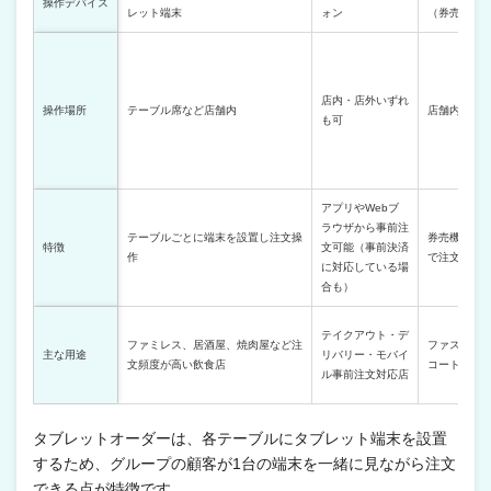
操作デバイス
レット端末
ォン
（券売機型
店内・店外いずれ
操作場所
テーブル席など店舗内
店舗内の専
も可
アプリやWebブ
ラウザから事前注
テーブルごとに端末を設置し注文操
券売機のよ
特徴
文可能（事前決済
作
で注文でき
に対応している場
合も）
テイクアウト・デ
ファミレス、居酒屋、焼肉屋など注
ファストフ
主な用途
リバリー・モバイ
文頻度が高い飲食店
コート、無
ル事前注文対応店
タブレットオーダーは、各テーブルにタブレット端末を設置
するため、グループの顧客が1台の端末を一緒に見ながら注文
できる点が特徴です。