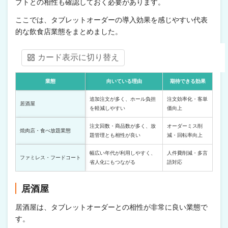
プトとの相性も確認しておく必要があります。
ここでは、タブレットオーダーの導入効果を感じやすい代表
的な飲食店業態をまとめました。
カード表示に切り替え
業態
向いている理由
期待できる効果
追加注文が多く、ホール負担
注文効率化・客単
居酒屋
を軽減しやすい
価向上
注文回数・商品数が多く、放
オーダーミス削
焼肉店・食べ放題業態
題管理とも相性が良い
減・回転率向上
幅広い年代が利用しやすく、
人件費削減・多言
ファミレス・フードコート
省人化にもつながる
語対応
居酒屋
居酒屋は、タブレットオーダーとの相性が非常に良い業態で
す。