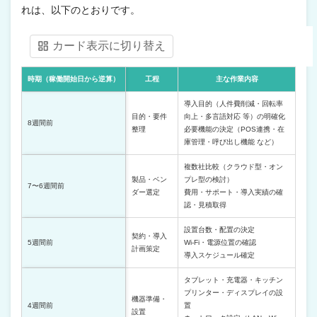
れは、以下のとおりです。
カード表示に切り替え
時期（稼働開始日から逆算）
工程
主な作業内容
導入目的（人件費削減・回転率
目的・要件
向上・多言語対応 等）の明確化
8週間前
整理
必要機能の決定（POS連携・在
庫管理・呼び出し機能 など）
複数社比較（クラウド型・オン
製品・ベン
プレ型の検討）
7〜6週間前
ダー選定
費用・サポート・導入実績の確
認・見積取得
設置台数・配置の決定
契約・導入
5週間前
Wi-Fi・電源位置の確認
計画策定
導入スケジュール確定
タブレット・充電器・キッチン
プリンター・ディスプレイの設
機器準備・
4週間前
置
設置