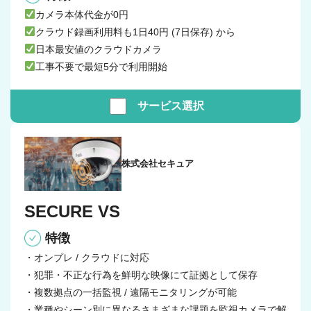
カメラ本体代金が0円
クラウド録画利用料も1日40円 (7日保存) から
日本最安値のクラウドカメラ
工事不要で最短5分で利用開始
サービス
選択
株式会社セキュア
SECURE VS
特徴
・オンプレ / クラウドに対応
・犯罪・不正な行為を鮮明な映像にて証拠として保存
・複数拠点の一括監視 / 遠隔モニタリングが可能
・業種やシーン別に異なるさまざまな課題を監視カメラで解