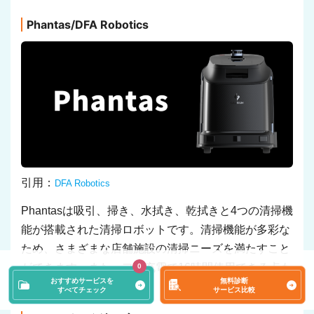
Phantas/DFA Robotics
引用：
DFA Robotics
Phantasは吸引、掃き、水拭き、乾拭きと4つの清掃機
能が搭載された清掃ロボットです。清掃機能が多彩な
ため、さまざまな店舗施設の清掃ニーズを満たすこと
ができます。また、フル充電で16時間使用できる点も
0
おすすめサービスを
無料診断
強みといえるでしょう。
すべてチェック
サービス比較