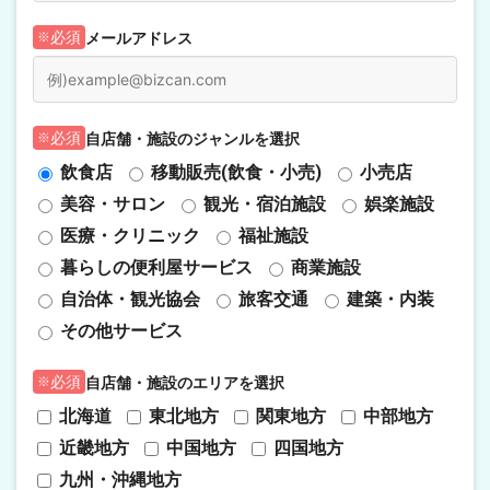
メールアドレス
必須
自店舗・施設のジャンルを選択
必須
飲食店
移動販売(飲食・小売)
小売店
美容・サロン
観光・宿泊施設
娯楽施設
医療・クリニック
福祉施設
暮らしの便利屋サービス
商業施設
自治体・観光協会
旅客交通
建築・内装
その他サービス
自店舗・施設のエリアを選択
必須
北海道
東北地方
関東地方
中部地方
近畿地方
中国地方
四国地方
九州・沖縄地方