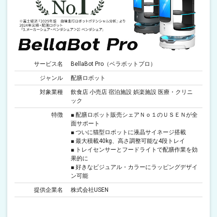
サービス名
BellaBot Pro（ベラボットプロ）
ジャンル
配膳ロボット
対象業種
飲食店 小売店 宿泊施設 娯楽施設 医療・クリニ
ック
特徴
■ 配膳ロボット販売シェアＮｏ１のＵＳＥＮが全
面サポート
■ ついに猫型ロボットに液晶サイネージ搭載
■ 最大積載40kg、高さ調整可能な4段トレイ
■ トレイセンサーとフードライトで配膳作業を効
果的に
■ 好きなビジュアル・カラーにラッピングデザイ
ン可能
提供企業名
株式会社USEN