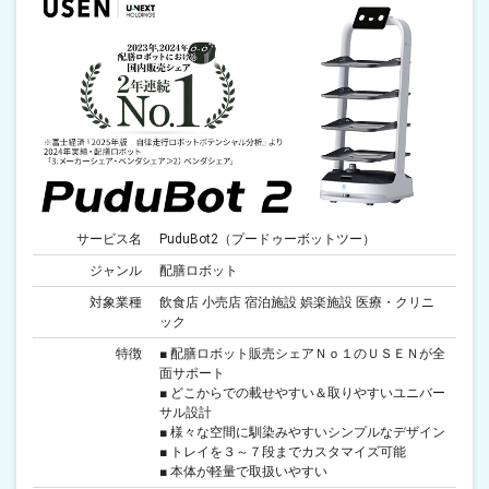
サービス名
PuduBot2（プードゥーボットツー）
ジャンル
配膳ロボット
対象業種
飲食店 小売店 宿泊施設 娯楽施設 医療・クリニ
ック
特徴
■ 配膳ロボット販売シェアＮｏ１のＵＳＥＮが全
面サポート
■ どこからでの載せやすい＆取りやすいユニバー
サル設計
■ 様々な空間に馴染みやすいシンプルなデザイン
■ トレイを３～７段までカスタマイズ可能
■ 本体が軽量で取扱いやすい