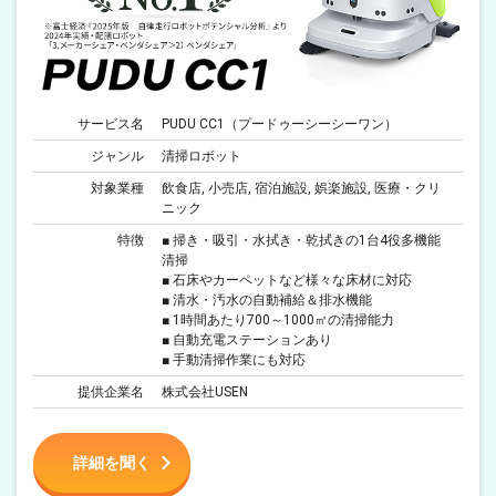
サービス名
PUDU CC1（プードゥーシーシーワン）
ジャンル
清掃ロボット
対象業種
飲食店, 小売店, 宿泊施設, 娯楽施設, 医療・クリ
ニック
特徴
■ 掃き・吸引・水拭き・乾拭きの1台4役多機能
清掃
■ 石床やカーペットなど様々な床材に対応
■ 清水・汚水の自動補給＆排水機能
■ 1時間あたり700～1000㎡の清掃能力
■ 自動充電ステーションあり
■ 手動清掃作業にも対応
提供企業名
株式会社USEN
詳細を聞く