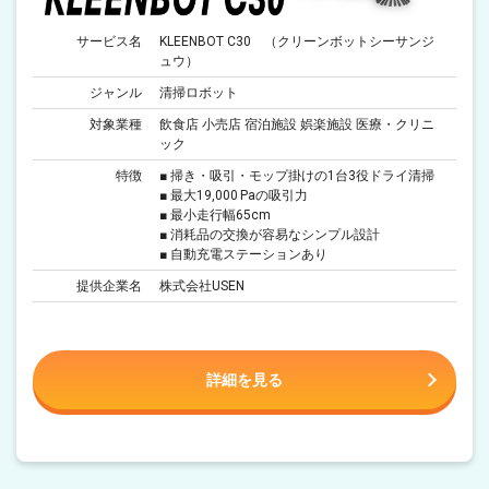
サービス名
KLEENBOT C30 （クリーンボットシーサンジ
ュウ）
ジャンル
清掃ロボット
対象業種
飲食店 小売店 宿泊施設 娯楽施設 医療・クリニ
ック
特徴
■ 掃き・吸引・モップ掛けの1台3役ドライ清掃
■ 最大19,000 Paの吸引力
■ 最小走行幅65cm
■ 消耗品の交換が容易なシンプル設計
■ 自動充電ステーションあり
提供企業名
株式会社USEN
詳細を見る