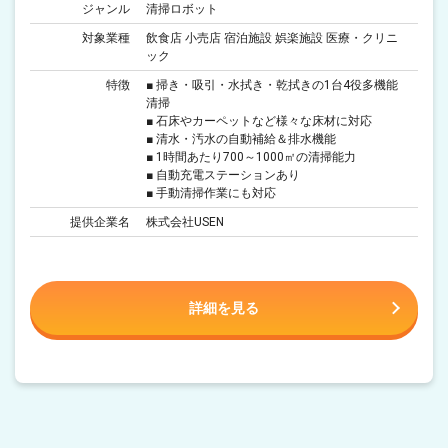
ジャンル
清掃ロボット
対象業種
飲食店 小売店 宿泊施設 娯楽施設 医療・クリニ
ック
特徴
■ 掃き・吸引・水拭き・乾拭きの1台4役多機能
清掃
■ 石床やカーペットなど様々な床材に対応
■ 清水・汚水の自動補給＆排水機能
■ 1時間あたり700～1000㎡の清掃能力
■ 自動充電ステーションあり
■ 手動清掃作業にも対応
提供企業名
株式会社USEN
詳細を見る