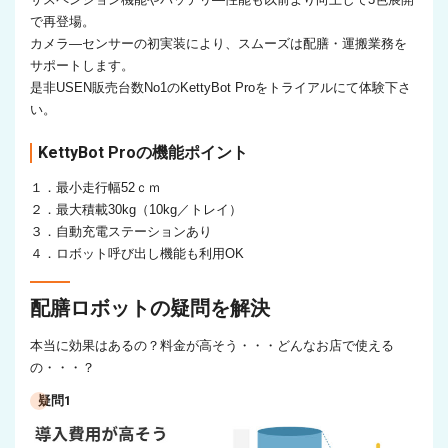
で再登場。
カメラ―センサーの初実装により、スムーズは配膳・運搬業務を
サポートします。
是非USEN販売台数No1のKettyBot Proをトライアルにて体験下さ
い。
KettyBot Proの機能ポイント
１．最小走行幅52ｃｍ
２．最大積載30kg（10kg／トレイ）
３．自動充電ステーションあり
４．ロボット呼び出し機能も利用OK
配膳ロボットの疑問を解決
本当に効果はあるの？料金が高そう・・・どんなお店で使える
の・・・？
疑問1