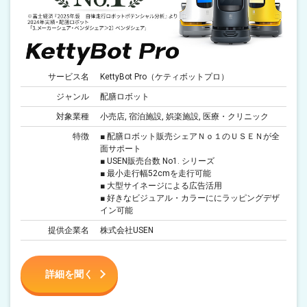
サービス名
KettyBot Pro（ケティボットプロ）
ジャンル
配膳ロボット
対象業種
小売店, 宿泊施設, 娯楽施設, 医療・クリニック
特徴
■ 配膳ロボット販売シェアＮｏ１のＵＳＥＮが全
面サポート
■ USEN販売台数 No1. シリーズ
■ 最小走行幅52cmを走行可能
■ 大型サイネージによる広告活用
■ 好きなビジュアル・カラーににラッピングデザ
イン可能
提供企業名
株式会社USEN
詳細を聞く