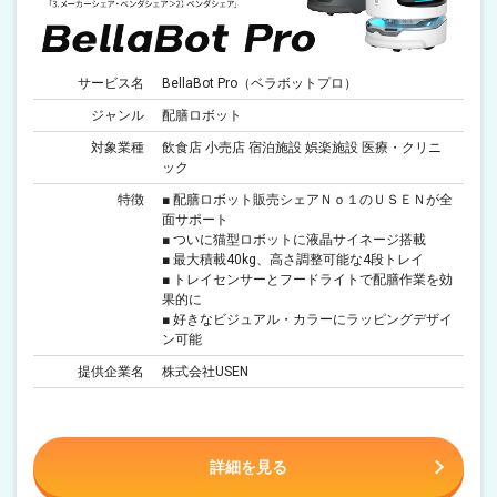
サービス名
BellaBot Pro（ベラボットプロ）
ジャンル
配膳ロボット
対象業種
飲食店 小売店 宿泊施設 娯楽施設 医療・クリニ
ック
特徴
■ 配膳ロボット販売シェアＮｏ１のＵＳＥＮが全
面サポート
■ ついに猫型ロボットに液晶サイネージ搭載
■ 最大積載40kg、高さ調整可能な4段トレイ
■ トレイセンサーとフードライトで配膳作業を効
果的に
■ 好きなビジュアル・カラーにラッピングデザイ
ン可能
提供企業名
株式会社USEN
詳細を見る