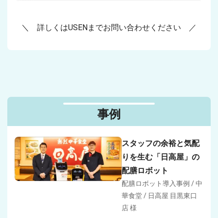
＼ 詳しくはUSENまでお問い合わせください ／
事例
スタッフの余裕と気配
りを生む「日高屋」の
配膳ロボット
配膳ロボット導入事例 / 中
華食堂 / 日高屋 目黒東口
店 様