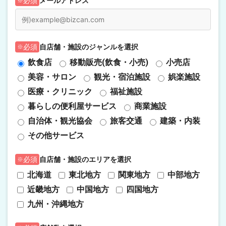
メールアドレス
必須
自店舗・施設のジャンルを選択
必須
飲食店
移動販売(飲食・小売)
小売店
美容・サロン
観光・宿泊施設
娯楽施設
医療・クリニック
福祉施設
暮らしの便利屋サービス
商業施設
自治体・観光協会
旅客交通
建築・内装
その他サービス
自店舗・施設のエリアを選択
必須
北海道
東北地方
関東地方
中部地方
近畿地方
中国地方
四国地方
九州・沖縄地方