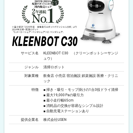
サービス名
KLEENBOT C30 （クリーンボットシーサンジ
ュウ）
ジャンル
清掃ロボット
対象業種
飲食店 小売店 宿泊施設 娯楽施設 医療・クリニ
ック
特徴
■ 掃き・吸引・モップ掛けの1台3役ドライ清掃
■ 最大19,000 Paの吸引力
■ 最小走行幅65cm
■ 消耗品の交換が容易なシンプル設計
■ 自動充電ステーションあり
提供企業名
株式会社USEN