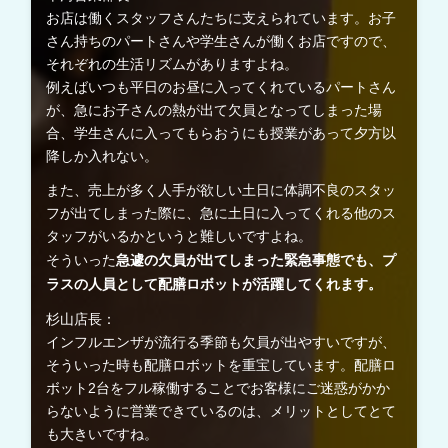
お店は働くスタッフさんたちに支えられています。お子
さん持ちのパートさんや学生さんが働くお店ですので、
それぞれの生活リズムがありますよね。
例えばいつも平日のお昼に入ってくれているパートさん
が、急にお子さんの熱が出て欠員となってしまった場
合、学生さんに入ってもらおうにも授業があって夕方以
降しか入れない。
また、売上が多く人手が欲しい土日に体調不良のスタッ
フが出てしまった際に、急に土日に入ってくれる他のス
タッフがいるかというと難しいですよね。
急遽の欠員が出てしまった緊急事態でも、プ
そういった
ラスの人員として配膳ロボットが活躍してくれます。
杉山店長：
インフルエンザが流行る季節も欠員が出やすいですが、
そういった時も配膳ロボットを重宝しています。配膳ロ
ボット2台をフル稼働することでお客様にご迷惑がかか
らないように営業できているのは、メリットとしてとて
も大きいですね。