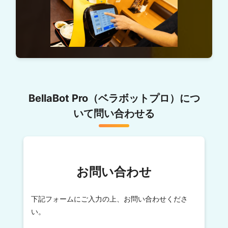
BellaBot Pro（ベラボットプロ）につ
いて問い合わせる
十河営業部長：
配膳ロボット導入のメリットは人手不足の解消や生産性
お問い合わせ
ス
の向上という面もありますが、それよりも大きいのは
タッフの動きに余裕ができた
ということ。
下記フォームにご入力の上、お問い合わせくださ
杉山店長：
い。
スタッフ
配膳ロボットを導入していなかった頃と比べて
の手が空く時間が増えました
。