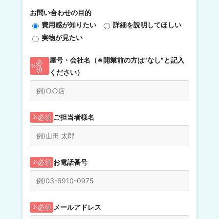
忙しい時間帯は考えるよりもまず手を動かさないと捌き
お問い合わせの目的
切れないので、以前は余裕がありませんでした。でも、
費用感が知りたい
詳細を説明してほしい
今は配膳ロボットが代わりに作業をしてくれるので、一
実物が見たい
“お客様への気配り”を
歩立ち止まってお店の状況を見て
考える余裕
ができました。
屋号・会社名（※開業前の方は"なし"と記入
必
須
ください）
ご担当者様名
必須
杉山店長：
ポットの中のお冷が少なくなったことにすぐに気づいて
お電話番号
必須
持って行けるようになったり、注文に困っていそうなお
客様に声をかけられるようになったり。
心に余裕が生まれることで、表情や声のトーン、話すス
お客様へのサービスの質も向上
ピードが緩やかになり、
メールアドレス
必須
した
と思います。