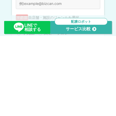
十河営業部長：
頭を使って考える時間
ただ体を使って動くのではなく、
自店舗・施設のジャンルを選択
必須
が生まれた
より一段深
お陰で、お客様の満足度に対して
配膳ロボット
LINEで
飲食店
移動販売(飲食・小売)
い行動ができるようになった
と思います。
サービス比較
相談する
小売店
美容・サロン
観光・宿泊施設
娯楽施設
これからを見据えた、時代に寄り添う
医療・クリニック
福祉施設
お店づくり
暮らしの便利屋サービス
商業施設
自治体・観光協会
旅客交通
建築・内装
その他サービス
自店舗・施設のエリアを選択
必須
北海道
東北地方
関東地方
中部地方
近畿地方
中国地方
四国地方
九州・沖縄地方