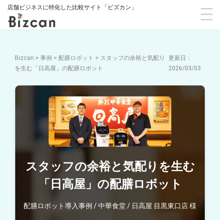
店舗ビジネスに特化した比較サイト「ビズカン」
Bizcan
>
事例
>
配膳ロボット
>
スタッフの余裕と気配り
を生む「日高屋」の配膳ロボット
2026/03/03
スタッフの余裕と気配りを生む
「日高屋」の配膳ロボット
配膳ロボット導入事例 / 中華食堂 / 日高屋 目黒東口店 様