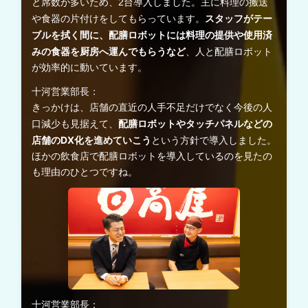
と席数が多いため、2台導入しました。主に料理の搬送
スタッフがテー
や食器の片付けをしてもらっています。
ブルを拭く間に、配膳ロボットには料理の提供や使用済
みの食器を厨房へ運んでもらうなど
、人と配膳ロボット
が効率的に動いています。
十河営業部長：
きっかけは、店舗の直近の人手不足だけでなく今後の人
配膳ロボットやタッチパネルなどの
口減少も見据えて、
店舗のDX化を進めていこう
という方針で導入しました。
ほかの飲食店で配膳ロボットを導入しているのを見たの
も理由のひとつですね。
十河営業部長：