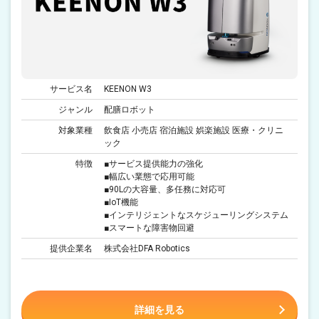
サービス名
KEENON W3
ジャンル
配膳ロボット
対象業種
飲食店 小売店 宿泊施設 娯楽施設 医療・クリニ
ック
特徴
■サービス提供能力の強化
■幅広い業態で応用可能
■90Lの大容量、多任務に対応可
■IoT機能
■インテリジェントなスケジューリングシステム
■スマートな障害物回避
提供企業名
株式会社DFA Robotics
詳細を見る