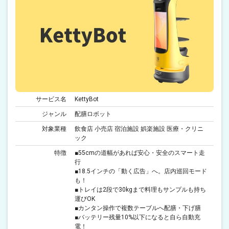
サービス名
KettyBot
ジャンル
配膳ロボット
対象業種
飲食店 小売店 宿泊施設 娯楽施設 医療・クリニ
ック
特徴
■55cmの道幅があれば安心・安全のスマート走
行
■18.5インチの「動く広告」へ。店内巡回モード
も！
■トレイは2段で30kgまで料理もサンプルも持ち
運びOK
■カンタン操作で複数テーブルへ配膳・下げ膳
■バッテリー残量10%以下になると自ら自動充
電！