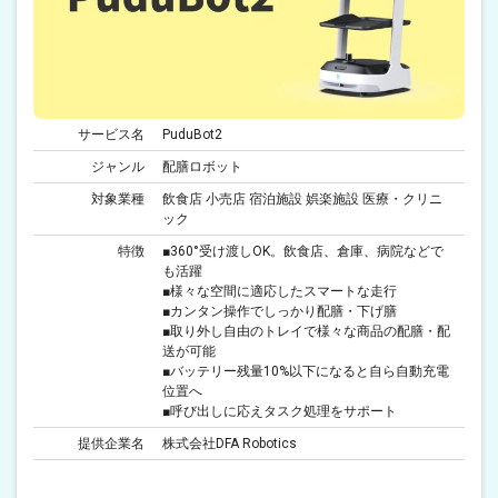
サービス名
PuduBot2
ジャンル
配膳ロボット
対象業種
飲食店 小売店 宿泊施設 娯楽施設 医療・クリニ
ック
特徴
■360°受け渡しOK。飲食店、倉庫、病院などで
も活躍
■様々な空間に適応したスマートな走行
■カンタン操作でしっかり配膳・下げ膳
■取り外し自由のトレイで様々な商品の配膳・配
送が可能
■バッテリー残量10%以下になると自ら自動充電
位置へ
■呼び出しに応えタスク処理をサポート
提供企業名
株式会社DFA Robotics