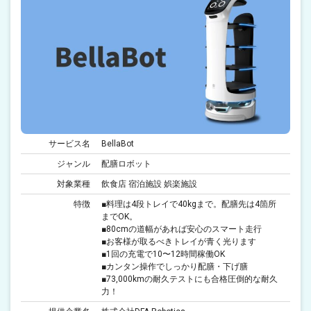
サービス名
BellaBot
ジャンル
配膳ロボット
対象業種
飲食店 宿泊施設 娯楽施設
特徴
■料理は4段トレイで40kgまで。配膳先は4箇所
までOK。
■80cmの道幅があれば安心のスマート走行
■お客様が取るべきトレイが青く光ります
■1回の充電で10〜12時間稼働OK
■カンタン操作でしっかり配膳・下げ膳
■73,000kmの耐久テストにも合格圧倒的な耐久
力！