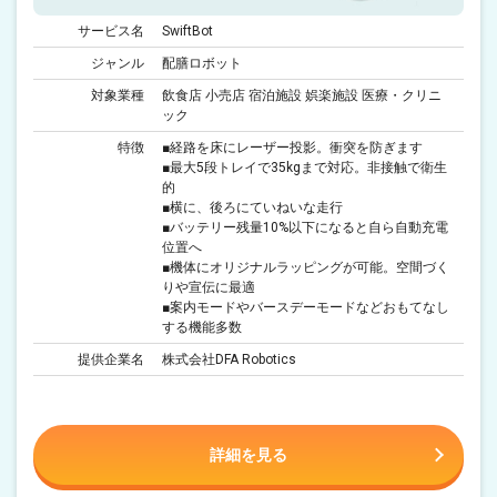
サービス名
SwiftBot
ジャンル
配膳ロボット
対象業種
飲食店 小売店 宿泊施設 娯楽施設 医療・クリニ
ック
特徴
■経路を床にレーザー投影。衝突を防ぎます
■最大5段トレイで35kgまで対応。非接触で衛生
的
■横に、後ろにていねいな走行
■バッテリー残量10%以下になると自ら自動充電
位置へ
■機体にオリジナルラッピングが可能。空間づく
りや宣伝に最適
■案内モードやバースデーモードなどおもてなし
する機能多数
提供企業名
株式会社DFA Robotics
詳細を見る