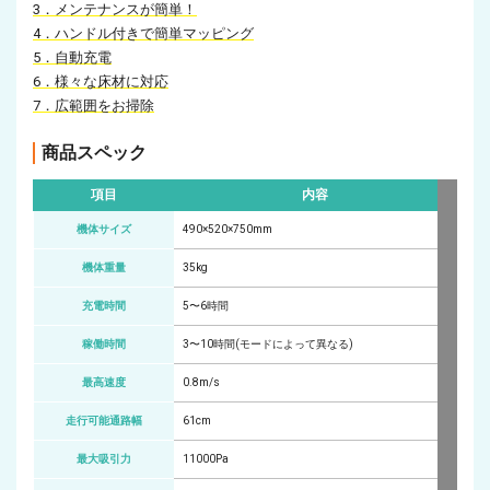
3．メンテナンスが簡単！
4．ハンドル付きで簡単マッピング
5．自動充電
6．様々な床材に対応
7．広範囲をお掃除
商品スペック
項目
内容
機体サイズ
490×520×750mm
機体重量
35kg
充電時間
5〜6時間
稼働時間
3〜10時間(モードによって異なる)
最高速度
0.8m/s
走行可能通路幅
61cm
最大吸引力
11000Pa