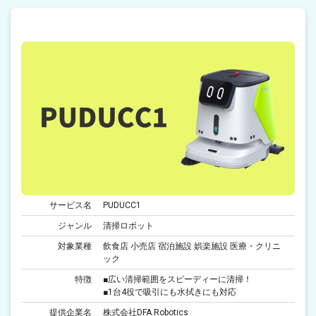
サービス名
PUDUCC1
ジャンル
清掃ロボット
対象業種
飲食店 小売店 宿泊施設 娯楽施設 医療・クリニ
ック
特徴
■広い清掃範囲をスピーディーに清掃！
■1台4役で吸引にも水拭きにも対応
提供企業名
株式会社DFA Robotics