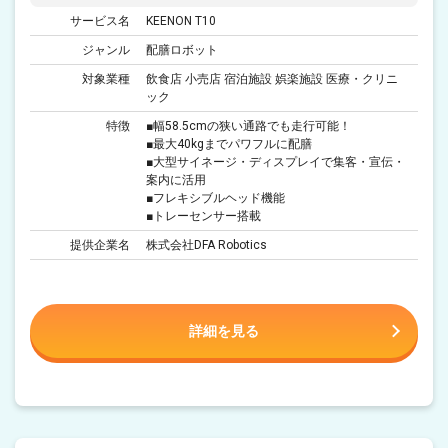
サービス名
KEENON T10
ジャンル
配膳ロボット
対象業種
飲食店 小売店 宿泊施設 娯楽施設 医療・クリニ
ック
特徴
■幅58.5cmの狭い通路でも走行可能！
■最大40kgまでパワフルに配膳
■大型サイネージ・ディスプレイで集客・宣伝・
案内に活用
■フレキシブルヘッド機能
■トレーセンサー搭載
提供企業名
株式会社DFA Robotics
詳細を見る