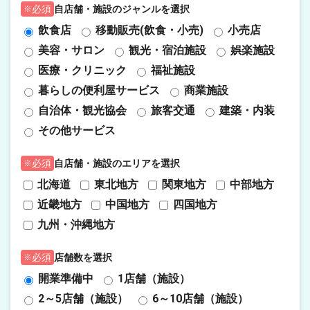
自店舗・施設のジャンルを選択
必須
飲食店
移動販売(飲食・小売)
小売店
美容・サロン
観光・宿泊施設
娯楽施設
医療・クリニック
福祉施設
暮らしの便利屋サービス
商業施設
自治体・観光協会
旅客交通
建築・内装
その他サービス
自店舗・施設のエリアを選択
必須
北海道
東北地方
関東地方
中部地方
近畿地方
中国地方
四国地方
九州・沖縄地方
店舗数を選択
必須
開業準備中
1店舗（施設）
2～5店舗（施設）
6～10店舗（施設）