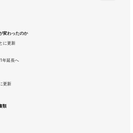
が変わったのか
ごとに更新
1年延長へ
に更新
書類