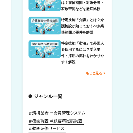
は？在留期間・対象分野・
家族帯同などを徹底比較
特定技能「介護」とは？介
護施設が知っておくべき業
務範囲と要件を解説
特定技能「宿泊」で外国人
を採用するには？受入要
件・採用の流れをわかりや
すく解説
もっと見る
ジャンル一覧
清掃業者
会員管理システム
覆面調査
顧客満足度調査
動画研修サービス