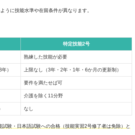
のように技能水準や在留条件が異なります。
特定技能2号
熟練した技能が必要
3年）
上限なし（3年・2年・1年・6か月の更新制）
要件を満たせば可
介護を除く11分野
）
なし
能試験・日本語試験への合格（技能実習2号修了者は免除）と