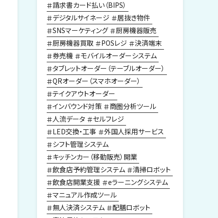
請求書カード払い（BIPS）
デジタルサイネージ
居抜き物件
SNSマーケティング
厨房機器販売
厨房機器買取
POSレジ
決済端末
券売機
モバイルオーダーシステム
タブレットオーダー（テーブルオーダー）
QRオーダー（スマホオーダー）
テイクアウトオーダー
インバウンド対策
商圏分析ツール
人流データ
セルフレジ
LED交換・工事
外国人採用サービス
シフト管理システム
キッチンカー（移動販売）開業
飲食店予約管理システム
清掃ロボット
飲食店開業支援
eラーニングシステム
マニュアル作成ツール
無人決済システム
配膳ロボット