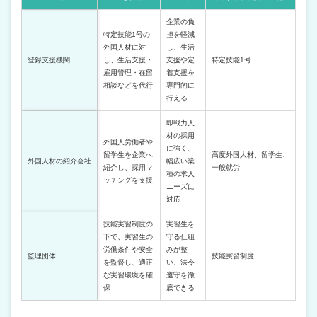
企業の負
特定技能1号の
担を軽減
外国人材に対
し、生活
登録支援機関
し、生活支援・
支援や定
特定技能1号
雇用管理・在留
着支援を
相談などを代行
専門的に
行える
即戦力人
材の採用
外国人労働者や
に強く、
留学生を企業へ
高度外国人材、留学生、
外国人材の紹介会社
幅広い業
紹介し、採用マ
一般就労
種の求人
ッチングを支援
ニーズに
対応
技能実習制度の
実習生を
下で、実習生の
守る仕組
労働条件や安全
みが整
監理団体
技能実習制度
を監督し、適正
い、法令
な実習環境を確
遵守を徹
保
底できる