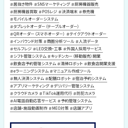
居抜き物件
SNSマーケティング
厨房機器販売
厨房機器買取
POSレジ
決済端末
券売機
モバイルオーダーシステム
タブレットオーダー（テーブルオーダー）
QRオーダー（スマホオーダー）
テイクアウトオーダー
インバウンド対策
商圏分析ツール
人流データ
セルフレジ
LED交換・工事
外国人採用サービス
シフト管理システム
キッチンカー（移動販売）開業
飲食店予約管理システム
清掃ロボット
飲食店開業支援
eラーニングシステム
マニュアル作成ツール
無人決済システム
配膳ロボット
宿泊予約システム
アプリマーケティング
デリバリー管理システム
クラウドカメラ
TikTok運用代行
防犯カメラ
AI電話自動応答サービス
予約管理システム
店舗・施設動画制作
MEO対策
店舗アプリ