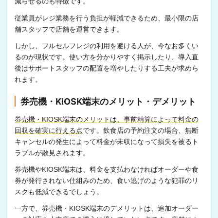
減らせるのも特徴です。
従業員がレジ業務を行う負担が軽減できるため、最小限の店
舗スタッフで店舗を運営できます。
しかし、フルセルフレジの利用を避ける人が、今なお多くい
るのが現状です。使い方を分かりやすく掲示したり、導入直
後はサポートスタッフの配置を増やしたりする工夫が求めら
れます。
券売機・KIOSK端末のメリット・デメリット
券売機・KIOSK端末のメリットは、事前精算によって料金の
回収を確実に行える点
です。飲食店の予約注文の場合、無断
キャンセルの発生によって料金が未収になって損失を被るト
ラブルが散見されます。
券売機やKIOSK端末は、料金を支払わなければオーダーや食
券が発行されない仕組みのため、食い逃げのような犯罪のリ
スクも低減できるでしょう。
一方で、券売機・KIOSK端末のデメリットは、追加オーダー