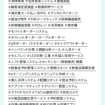
清掃業者
会員管理システム
覆面調査
顧客満足度調査
動画研修サービス
請求書カード払い（BIPS）
デジタルサイネージ
居抜き物件
SNSマーケティング
厨房機器販売
厨房機器買取
POSレジ
決済端末
券売機
モバイルオーダーシステム
タブレットオーダー（テーブルオーダー）
QRオーダー（スマホオーダー）
テイクアウトオーダー
インバウンド対策
商圏分析ツール
人流データ
セルフレジ
LED交換・工事
外国人採用サービス
シフト管理システム
キッチンカー（移動販売）開業
飲食店予約管理システム
清掃ロボット
飲食店開業支援
eラーニングシステム
マニュアル作成ツール
無人決済システム
配膳ロボット
宿泊予約システム
アプリマーケティング
デリバリー管理システム
クラウドカメラ
TikTok運用代行
防犯カメラ
AI電話自動応答サービス
予約管理システム
店舗・施設動画制作
MEO対策
店舗アプリ