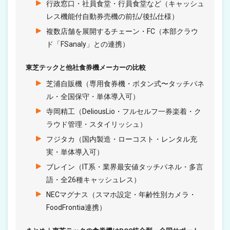
行政窓口・社員食堂・行員食堂など（キャッシュ
レス機能付自動券売機の前払/後払仕様）
複数店舗を展開するチェーン・FC（本部クラウ
ド「FSanaly」との連携）
東芝テックと他社食券機メーカーの比較
芝浦自販機（専用食券機・ボタン式〜タッチパネ
ル・全国保守・単体導入可）
寺岡精工（DeliousLio・フルセルフ一券楽着・ク
ラウド管理・スタイリッシュ）
フジタカ（国内製造・ローコスト・レンタル充
実・単体導入可）
ブレイン（IT系・業界最安値タッチパネル・多言
語・全26種キャッシュレス）
NECマグナス（スマホ設定・年齢性別カメラ・
FoodFrontia連携）