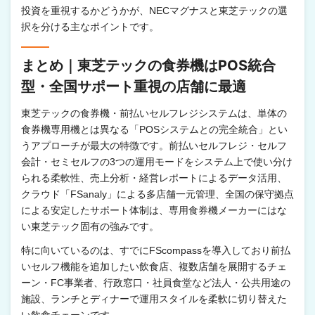
投資を重視するかどうかが、NECマグナスと東芝テックの選
択を分ける主なポイントです。
まとめ｜東芝テックの食券機はPOS統合
型・全国サポート重視の店舗に最適
東芝テックの食券機・前払いセルフレジシステムは、単体の
食券機専用機とは異なる「POSシステムとの完全統合」とい
うアプローチが最大の特徴です。前払いセルフレジ・セルフ
会計・セミセルフの3つの運用モードをシステム上で使い分け
られる柔軟性、売上分析・経営レポートによるデータ活用、
クラウド「FSanaly」による多店舗一元管理、全国の保守拠点
による安定したサポート体制は、専用食券機メーカーにはな
い東芝テック固有の強みです。
特に向いているのは、すでにFScompassを導入しており前払
いセルフ機能を追加したい飲食店、複数店舗を展開するチェ
ーン・FC事業者、行政窓口・社員食堂など法人・公共用途の
施設、ランチとディナーで運用スタイルを柔軟に切り替えた
い飲食チェーンです。