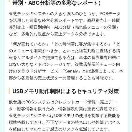
帯別・ABC分析等の多彩なレポート）
東芝テックのシステムの大きな強みのひとつが、POSデータ
を活用した豊富な経営分析レポートです。商品別売上・時間
帯別売上・曜日別傾向・ABC分析（売れ筋メニューの分類）
など、多角的な視点から売上データを分析できます。
「何が売れているか」「どの時間帯に客が集中するか」「ど
のメニューを削減すべきか」といった経営判断に直結する情
報をリアルタイムで把握できる点は、単体の食券機専用機に
はない大きなアドバンテージです。複数店舗展開チェーン向
けのクラウド分析サービス「FSanaly」との連携によって、本
部から各店舗の売上状況を一元管理することも可能です。
USBメモリ動作制限によるセキュリティ対策
飲食店のPOSシステムはクレジットカード情報・売上デー
タ・顧客情報を扱うため、情報漏洩対策は重要な課題です。
東芝テックのシステムはUSBメモリの使用を制限する機能を
標準搭載しており、不正なデータの持ち出しや外部デバイス
を経由したマルウェア感染のリスクを低減しています。