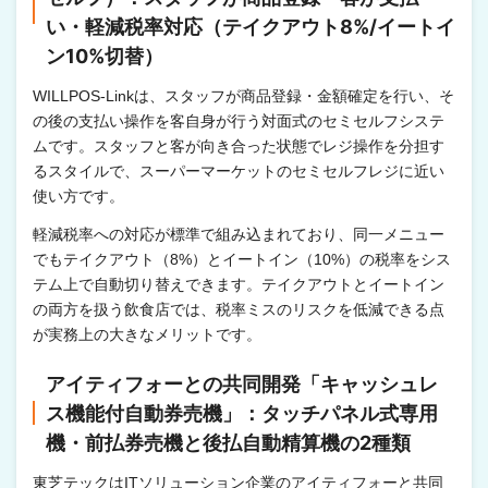
い・軽減税率対応（テイクアウト8%/イートイ
ン10%切替）
WILLPOS-Linkは、スタッフが商品登録・金額確定を行い、そ
の後の支払い操作を客自身が行う対面式のセミセルフシステ
ムです。スタッフと客が向き合った状態でレジ操作を分担す
るスタイルで、スーパーマーケットのセミセルフレジに近い
使い方です。
軽減税率への対応が標準で組み込まれており、同一メニュー
でもテイクアウト（8%）とイートイン（10%）の税率をシス
テム上で自動切り替えできます。テイクアウトとイートイン
の両方を扱う飲食店では、税率ミスのリスクを低減できる点
が実務上の大きなメリットです。
アイティフォーとの共同開発「キャッシュレ
ス機能付自動券売機」：タッチパネル式専用
機・前払券売機と後払自動精算機の2種類
東芝テックはITソリューション企業のアイティフォーと共同