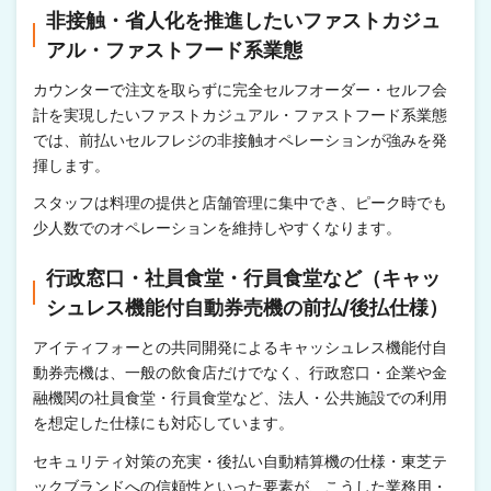
非接触・省人化を推進したいファストカジュ
アル・ファストフード系業態
カウンターで注文を取らずに完全セルフオーダー・セルフ会
計を実現したいファストカジュアル・ファストフード系業態
では、前払いセルフレジの非接触オペレーションが強みを発
揮します。
スタッフは料理の提供と店舗管理に集中でき、ピーク時でも
少人数でのオペレーションを維持しやすくなります。
行政窓口・社員食堂・行員食堂など（キャッ
シュレス機能付自動券売機の前払/後払仕様）
アイティフォーとの共同開発によるキャッシュレス機能付自
動券売機は、一般の飲食店だけでなく、行政窓口・企業や金
融機関の社員食堂・行員食堂など、法人・公共施設での利用
を想定した仕様にも対応しています。
セキュリティ対策の充実・後払い自動精算機の仕様・東芝テ
ックブランドへの信頼性といった要素が、こうした業務用・