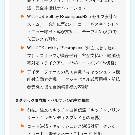
結・キッチンプリンタ/ディスプレイへ自動伝
達・完全非接触オペレーション
WILLPOS-Self by FScompassNS（セルフ会計シ
ステム）：会計伝票のバーコードをスキャンして
メニュー呼出・客が支払い・テーブルNo入力で
伝票レスも可能
WILLPOS-Link by FScompass（対面式セミセル
フ）：スタッフが商品登録・客が支払い・軽減税
率対応（テイクアウト8%/イートイン10%切替）
アイティフォーとの共同開発「キャッシュレス機
能付自動券売機」：タッチパネル式専用機・前払
券売機と後払自動精算機の2種類
東芝テック食券機・セルフレジの主な機能
前払い注文のキッチン自動伝達（キッチンプリン
ター・キッチンディスプレイとの連携）
コード決済・キャッシュレス決済対応（クレジッ
トカード・電子マネー・QRコード決済）