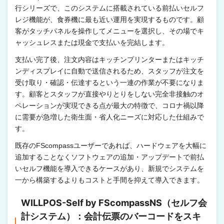
行シリーズで、このシステムに搭載されている前払いセルフ
レジ機能が、食券機に最も近い運用を実現するものです。顧
客がタッチパネルを操作してメニューを選択し、その場でキ
ャッシュレスまたは現金で支払いを完結します。
支払い完了後、注文内容はキッチンプリンターまたはキッチ
ンディスプレイに自動で送信されるため、スタッフが注文を
受け取り・確認・伝達するという一連の作業が不要になりま
す。顧客とスタッフが直接やりとりをしない完全非接触のオ
ペレーションが実現できる点が最大の特徴で、コロナ禍以降
に需要が急増した衛生面・省人化ニーズに対応した仕組みで
す。
既存のFScompassユーザーであれば、ハードウェアを大幅に
追加することなくソフトウェアの追加・アップデートで前払
いセルフ機能を導入できるケースがあり、新規でシステムを
一から構築するよりもコストと手間を抑えて導入できます。
WILLPOS-Self by FScompassNS（セルフ会
計システム）：会計伝票のバーコードをスキ