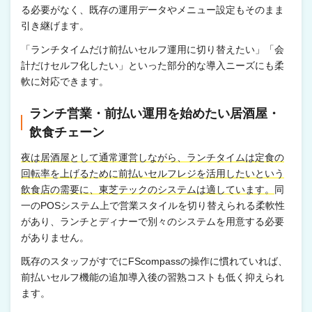
る必要がなく、既存の運用データやメニュー設定もそのまま
引き継げます。
「ランチタイムだけ前払いセルフ運用に切り替えたい」「会
計だけセルフ化したい」といった部分的な導入ニーズにも柔
軟に対応できます。
ランチ営業・前払い運用を始めたい居酒屋・
飲食チェーン
夜は居酒屋として通常運営しながら、ランチタイムは定食の
回転率を上げるために前払いセルフレジを活用したいという
飲食店の需要に、東芝テックのシステムは適しています。
同
一のPOSシステム上で営業スタイルを切り替えられる柔軟性
があり、ランチとディナーで別々のシステムを用意する必要
がありません。
既存のスタッフがすでにFScompassの操作に慣れていれば、
前払いセルフ機能の追加導入後の習熟コストも低く抑えられ
ます。