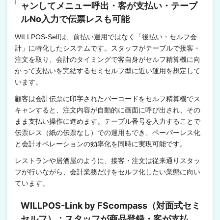
ャンしてメニュー呼出・客が支払い・テーブ
ルNo入力で伝票レスも可能
WILLPOS-Selfは、前払い運用ではなく「後払い・セルフ会
計」に特化したシステムです。スタッフがテーブルで接客・
注文を取り、会計のタイミングで客自身がセルフ精算機に向
かって支払いを完結するセミセルフ型に近い運用を想定して
います。
顧客は会計伝票に印字されたバーコードをセルフ精算機でス
キャンすると、注文内容が自動的に画面に呼び出され、その
まま支払い操作に進めます。テーブル番号を入力することで
伝票レス（紙の伝票なし）での運用もでき、ペーパーレス化
と会計オペレーションの効率化を同時に実現可能です。
レストランや居酒屋のように、接客・注文は従来通りスタッ
フが行いながら、会計業務だけをセルフ化したい業態に向い
ています。
WILLPOS-Link by FScompass（対面式セミ
セルフ）：スタッフが商品登録・客が支払