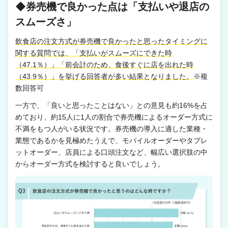
◆券売機で良かった点は「支払いや退店の
スムーズさ」
飲食店の注文方式が券売機で良かったと思ったタイミングに
関する質問では、「支払いがスムーズにできた時
（47.1％）」「前会計のため、食後すぐに店を出れた時
（43.9％）」を挙げる回答者が多い結果となりました。
※複
数回答可
一方で、「良いと思ったことはない」との意見も約16%を占
めており、約15人に1人の割合で券売機によるオーダー方式に
不満をもつ人がいる状況です。券売機の導入に適した業種・
業態であるかを見極めたうえで、モバイルオーダーやタブレ
ットオーダー、店員による口頭注文など、幅広い選択肢の中
からオーダー方式を検討すると良いでしょう。