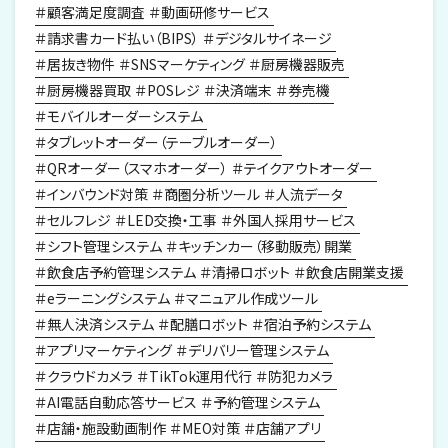
顧客満足度調査
動画研修サービス
請求書カード払い（BIPS）
デジタルサイネージ
居抜き物件
SNSマーケティング
厨房機器販売
厨房機器買取
POSレジ
決済端末
券売機
モバイルオーダーシステム
タブレットオーダー（テーブルオーダー）
QRオーダー（スマホオーダー）
テイクアウトオーダー
インバウンド対策
商圏分析ツール
人流データ
セルフレジ
LED交換・工事
外国人採用サービス
シフト管理システム
キッチンカー（移動販売）開業
飲食店予約管理システム
清掃ロボット
飲食店開業支援
eラーニングシステム
マニュアル作成ツール
無人決済システム
配膳ロボット
宿泊予約システム
アプリマーケティング
デリバリー管理システム
クラウドカメラ
TikTok運用代行
防犯カメラ
AI電話自動応答サービス
予約管理システム
店舗・施設動画制作
MEO対策
店舗アプリ