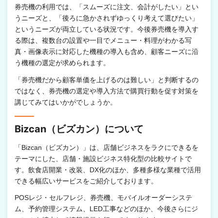
券売機の利用では、「スムーズに注文、会計がしたい」とい
うニーズと、「後ろに急かされずゆっくり考えて選びたい」
というニーズが両立している状況です。今後券売機を導入す
る際は、複数台の設置や一目でメニュー・料理がわかる写
真・画像表示に対応した機種の導入も含め、顧客ニーズに沿
う機種の選定が求められます。
「券売機だから顧客単価を上げるのは難しい」と判断するの
ではなく、券売機の選定や導入方法で購買行動を促す対策を
講じてみてはいかがでしょうか。
Bizcan（ビズカン）について
「Bizcan（ビズカン）」は、店舗ビジネスをラクにできるを
テーマにした、店舗・施設ビジネス特化型の比較サイトで
す。飲食店開業・改装、DX化のほか、多種多様な業種で活用
できる幅広いサービスをご紹介しております。
POSレジ・セルフレジ、券売機、モバイルオーダーシステ
ム、予約管理システム、LED工事などのほか、今後さらにジ