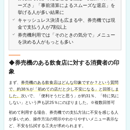
ーズさ」「事前清算によるスムーズな退店」を
挙げる人が多い結果に
キャッシュレス決済も広まる中、券売機では現
金で支払う人が7割以上
券売機利用では「そのときの気分で」メニュー
を決める人がもっとも多い
◆券売機のある飲食店に対する消費者の印
象
まず、
券売機のある飲食店はどんな印象ですか？という質問
で、約38％が「初めての店だと少し不安になる」と回答しま
した。
次いで、「便利そうだと思う」が約31％、「特に気に
しない」という声も訳25％にのぼりました。※複数回答可
初めて利用する場合、券売機での支払方法に不安を感じる人
が多いため、操作方法の明示やわかりやすいメニュー表示な
ど、不安を払拭する工夫が求められます。