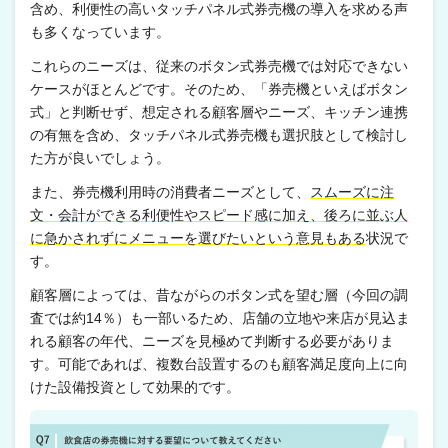
含め、利便性の高いタッチパネル式券売機の導入を求める声
も多くなっています。
これらのニーズは、従来のボタン式券売機では対応できない
ケースがほとんどです。そのため、「券売機といえばボタン
式」と判断せず、想定される顧客層やニーズ、キッチン連携
の有無を含め、タッチパネル式券売機も選択肢として検討し
た方が良いでしょう。
また、券売機利用時の消費者ニーズとして、
スムーズに注
文・会計ができる利便性やスピード感に加え、後ろに並ぶ人
に急かされずにメニューを選びたいという意見もある
状況で
す。
顧客層によっては、昔ながらのボタン式を望む層（今回の調
査では約14％）も一部いるため、店舗の立地や来店が見込ま
れる顧客の年代、ニーズを見極めて判断する必要がありま
す。可能であれば、複数台設置するのも顧客満足度向上に向
けた設備投資として効果的です。