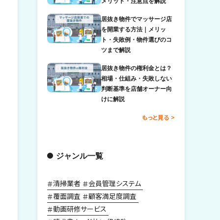
メリット・注意点を解説
居抜き物件でマッサージ店
を開業する方法｜メリッ
ト・失敗例・物件選びのコ
ツまで解説
居抜き物件の権利金とは？
相場・仕組み・失敗しない
判断基準を店舗オーナー向
けに解説
もっと見る
ジャンル一覧
清掃業者
会員管理システム
覆面調査
顧客満足度調査
動画研修サービス