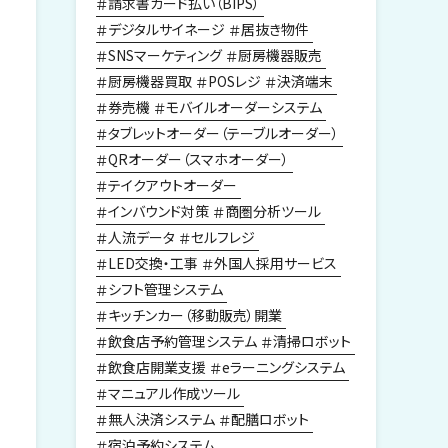
請求書カード払い（BIPS）
デジタルサイネージ
居抜き物件
SNSマーケティング
厨房機器販売
厨房機器買取
POSレジ
決済端末
券売機
モバイルオーダーシステム
タブレットオーダー（テーブルオーダー）
QRオーダー（スマホオーダー）
テイクアウトオーダー
インバウンド対策
商圏分析ツール
人流データ
セルフレジ
LED交換・工事
外国人採用サービス
シフト管理システム
キッチンカー（移動販売）開業
飲食店予約管理システム
清掃ロボット
飲食店開業支援
eラーニングシステム
マニュアル作成ツール
無人決済システム
配膳ロボット
宿泊予約システム