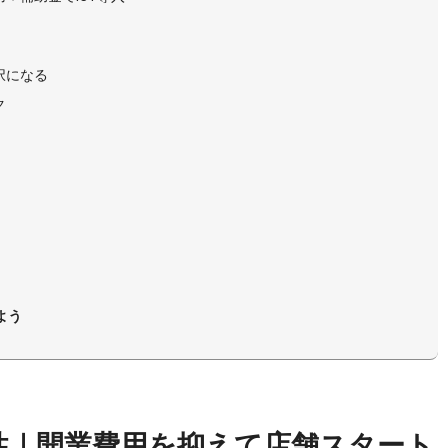
択になる
ク
よう
性｜開業費用を抑えて店舗スタート