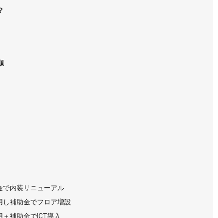
？
順
金で内装リニューアル
用し補助金でフロア増設
＋補助金でICT導入