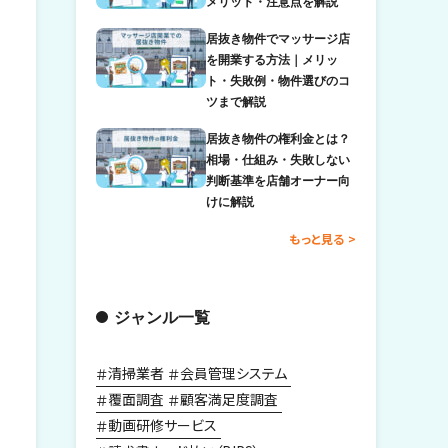
メリット・注意点を解説
居抜き物件でマッサージ店
を開業する方法｜メリッ
ト・失敗例・物件選びのコ
ツまで解説
居抜き物件の権利金とは？
相場・仕組み・失敗しない
判断基準を店舗オーナー向
けに解説
もっと見る
ジャンル一覧
清掃業者
会員管理システム
覆面調査
顧客満足度調査
動画研修サービス