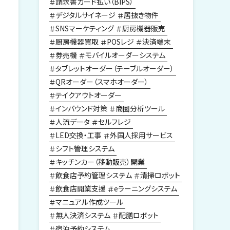
請求書カード払い（BIPS）
デジタルサイネージ
居抜き物件
SNSマーケティング
厨房機器販売
厨房機器買取
POSレジ
決済端末
券売機
モバイルオーダーシステム
タブレットオーダー（テーブルオーダー）
QRオーダー（スマホオーダー）
テイクアウトオーダー
インバウンド対策
商圏分析ツール
人流データ
セルフレジ
LED交換・工事
外国人採用サービス
シフト管理システム
キッチンカー（移動販売）開業
飲食店予約管理システム
清掃ロボット
飲食店開業支援
eラーニングシステム
マニュアル作成ツール
無人決済システム
配膳ロボット
宿泊予約システム