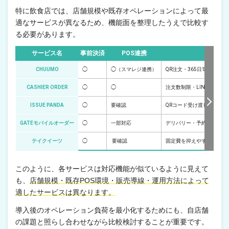
特に飲食店では、店舗規模や既存オペレーションによって最
適なサービスが異なるため、機能面を整理したうえで比較す
る必要があります。
サービス名
事前決済
POS連携
特徴
CHUUMO
◯
◯（スマレジ連携）
QR注文・365日電話サポ
CASHIER ORDER
◯
◯
注文数制限・LINE通知・
ISSUE PANDA
◯
要確認
QRコード受け渡し・券売
GATEモバイルオーダー
◯
一部対応
デリバリー・予約・クーポ
テイクイーツ
◯
要確認
固定費を抑えやすい料金体系・
このように、各サービスは対応機能が似ているように見えて
も、
店舗規模・既存POS環境・販売導線・運用方法によって
適したサービスは異なります。
導入後のオペレーション負荷を最小化するためにも、自店舗
の課題と照らし合わせながら比較検討することが重要です。