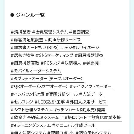
ジャンル一覧
清掃業者
会員管理システム
覆面調査
顧客満足度調査
動画研修サービス
請求書カード払い（BIPS）
デジタルサイネージ
居抜き物件
SNSマーケティング
厨房機器販売
厨房機器買取
POSレジ
決済端末
券売機
モバイルオーダーシステム
タブレットオーダー（テーブルオーダー）
QRオーダー（スマホオーダー）
テイクアウトオーダー
インバウンド対策
商圏分析ツール
人流データ
セルフレジ
LED交換・工事
外国人採用サービス
シフト管理システム
キッチンカー（移動販売）開業
飲食店予約管理システム
清掃ロボット
飲食店開業支援
eラーニングシステム
マニュアル作成ツール
無人決済システム
配膳ロボット
宿泊予約システム