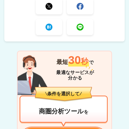
30
秒
最短
で
最適なサービスが
分かる
条件を選択して
商圏分析ツール
を