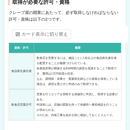
取得が必要な許可・資格
クレープ屋の開業にあたって、必ず取得しなければならない
許可・資格は以下の2つです。
カード表示に切り替え
資格・許可
概要
飲食店を営業するには、施設ごとに1名以上の食品衛生責任者
を配置することが義務づけられている。
各都道府県が開催する約6時間の講習を受講することで取得で
食品衛生責任者
き、費用は1万円程度が目安。
なお、調理師・栄養士・製菓衛生師などの資格を保有している
場合は、講習を受けずに申請のみで取得できる。
営業を行うエリアを管轄する保健所に申請し、取得する必要が
ある。
飲食店営業許可
申請前には、店舗の図面を持って保健所へ事前相談を行うこと
が求められる。
そのため、内装工事を始める前に相談しておくとスムーズ。