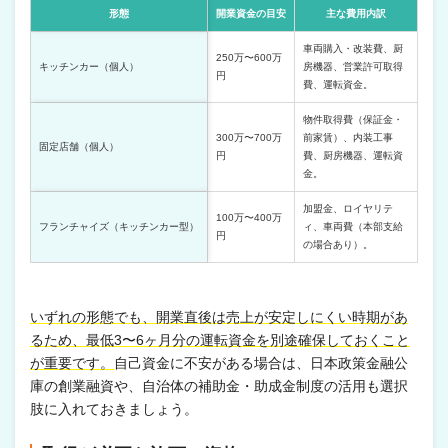
形態
開業資金の目安
主な費用内訳
車両購入・改装費、厨
250万〜600万
キッチンカー（個人）
房機器、営業許可取得
円
費、運転資金。
物件取得費（保証金・
300万〜700万
前家賃）、内装工事
固定店舗（個人）
円
費、厨房機器、運転資
金。
加盟金、ロイヤリテ
100万〜400万
フランチャイズ（キッチンカー型）
ィ、車両費（本部支給
円
の場合あり）。
いずれの形態でも、開業直後は売上が安定しにくい時期があ
るため、最低3〜6ヶ月分の運転資金を別途確保しておくこと
が重要です。
自己資金に不安がある場合は、日本政策金融公
庫の創業融資や、自治体の補助金・助成金制度の活用も選択
肢に入れておきましょう。