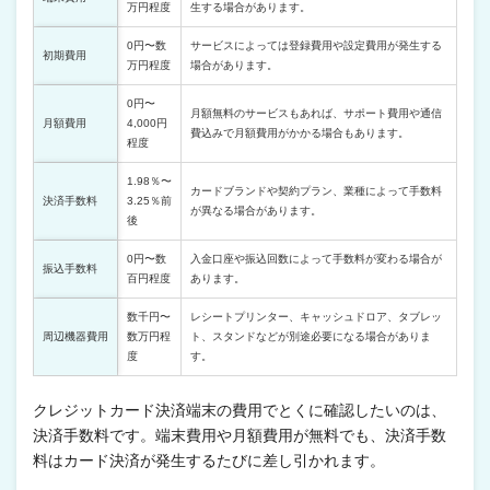
万円程度
生する場合があります。
0円〜数
サービスによっては登録費用や設定費用が発生する
初期費用
万円程度
場合があります。
0円〜
月額無料のサービスもあれば、サポート費用や通信
月額費用
4,000円
費込みで月額費用がかかる場合もあります。
程度
1.98％〜
カードブランドや契約プラン、業種によって手数料
決済手数料
3.25％前
が異なる場合があります。
後
0円〜数
入金口座や振込回数によって手数料が変わる場合が
振込手数料
百円程度
あります。
数千円〜
レシートプリンター、キャッシュドロア、タブレッ
周辺機器費用
数万円程
ト、スタンドなどが別途必要になる場合がありま
度
す。
クレジットカード決済端末の費用でとくに確認したいのは、
決済手数料です。端末費用や月額費用が無料でも、決済手数
料はカード決済が発生するたびに差し引かれます。