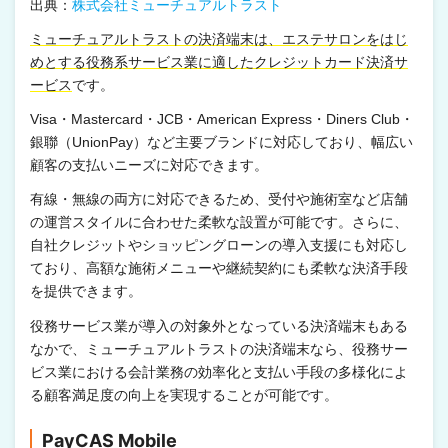
出典：
株式会社ミューチュアルトラスト
ミューチュアルトラストの決済端末は、エステサロンをはじ
めとする役務系サービス業に適したクレジットカード決済サ
ービス
です。
Visa・Mastercard・JCB・American Express・Diners Club・
銀聯（UnionPay）など主要ブランドに対応しており、幅広い
顧客の支払いニーズに対応できます。
有線・無線の両方に対応できるため、受付や施術室など店舗
の運営スタイルに合わせた柔軟な設置が可能です。さらに、
自社クレジットやショッピングローンの導入支援にも対応し
ており、高額な施術メニューや継続契約にも柔軟な決済手段
を提供できます。
役務サービス業が導入の対象外となっている決済端末もある
なかで、ミューチュアルトラストの決済端末なら、役務サー
ビス業における会計業務の効率化と支払い手段の多様化によ
る顧客満足度の向上を実現することが可能です。
PayCAS Mobile