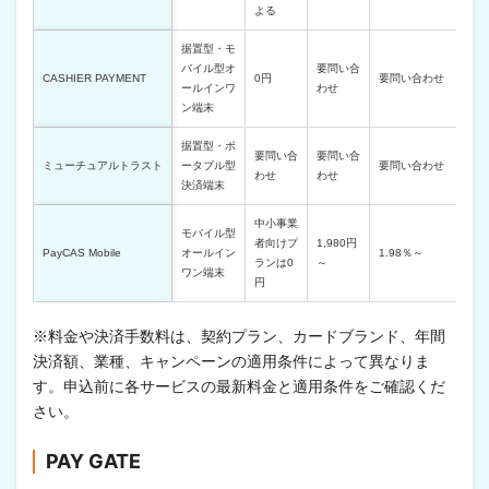
よる
据置型・モ
バイル型オ
要問い合
CASHIER PAYMENT
0円
要問い合わせ
ールインワ
わせ
ン端末
据置型・ポ
要問い合
要問い合
ミューチュアルトラスト
ータブル型
要問い合わせ
わせ
わせ
決済端末
中小事業
モバイル型
者向けプ
1,980円
PayCAS Mobile
オールイン
1.98％～
ランは0
～
ワン端末
円
※料金や決済手数料は、契約プラン、カードブランド、年間
決済額、業種、キャンペーンの適用条件によって異なりま
す。申込前に各サービスの最新料金と適用条件をご確認くだ
さい。
PAY GATE