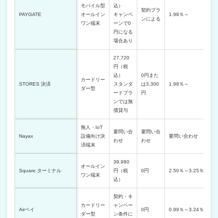
モバイル型
込）
契約プラ
PAYGATE
オールイン
キャンペ
1.98％～
ンによる
ワン端末
ーンで0
円になる
場合あり
27,720
円（税
込）
0円また
カードリー
STORES 決済
スタンダ
は3,300
1.98％～
ダー型
ードプラ
円
ンでは無
償貸与
無人・IoT
要問い合
要問い合
Nayax
設備向け決
要問い合わせ
わせ
わせ
済端末
39,980
オールイン
Square ターミナル
円（税
0円
2.50％～3.25％
ワン端末
込）
契約・キ
カードリー
ャンペー
Airペイ
0円
0.99％～3.24％
ダー型
ン条件に