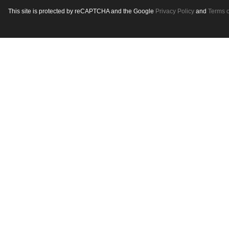
This site is protected by reCAPTCHA and the Google
Privacy Policy
and
Terms o