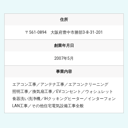
住所
〒561-0894　大阪府豊中市勝部3-8-31-201
創業年月日
2007年5月
事業内容
エアコン工事／アンテナ工事／エアコンクリーニング

照明工事／換気扇工事／EVコンセント／ウォシュレット

食器洗い洗浄機／IHクッキングヒーター／インターフォン

LAN工事／その他住宅電気設備工事全般