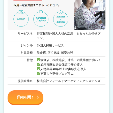
サービス名
特定技能外国人人材の活用「まるっとお任せプ
ラン」
ジャンル
外国人採用サービス
対象業種
飲食店, 宿泊施設, 娯楽施設
特徴
飲食店、福祉施設、建築・内装業種に強い！
成果報酬＆返金保証で安心導入
人材業界40年以上の実績安心導入
充実した研修プログラム
提供企業名
株式会社フィールドマーケティングシステムズ
詳細を聞く