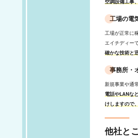
空調設備工事、
工場の電
工場が正常に
エイチディー
確かな技術と
事務所・
新規事業や通
電話やLAN
けしますので
他社と