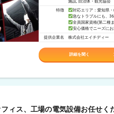
施設, 自治体・観光協会
特徴
対応エリア：愛知県・
急なトラブルにも、3
全員国家資格(第二種
安心価格でニーズにお
提供企業名
株式会社エイチディー
詳細を聞く
オフィス、工場の電気設備お任せく