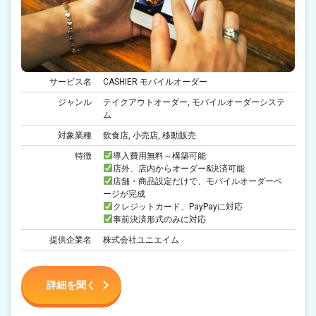
サービス名
CASHIER モバイルオーダー
ジャンル
テイクアウトオーダー, モバイルオーダーシステ
ム
対象業種
飲食店, 小売店, 移動販売
特徴
導入費用無料～構築可能
店外、店内からオーダー&決済可能
店舗・商品設定だけで、モバイルオーダーペ
ージが完成
クレジットカード、PayPayに対応
事前決済形式のみに対応
提供企業名
株式会社ユニエイム
詳細を聞く