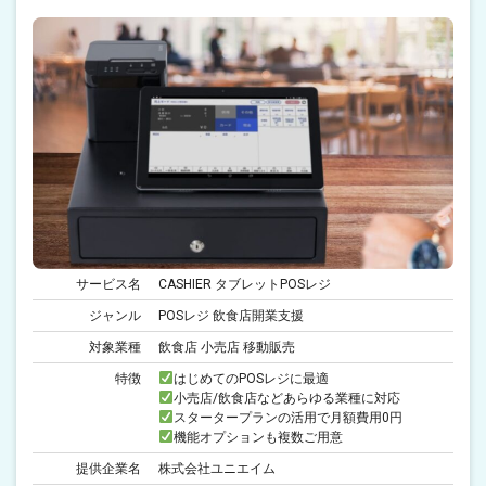
サービス名
CASHIER タブレットPOSレジ
ジャンル
POSレジ 飲食店開業支援
対象業種
飲食店 小売店 移動販売
特徴
はじめてのPOSレジに最適
小売店/飲食店などあらゆる業種に対応
スタータープランの活用で月額費用0円
機能オプションも複数ご用意
提供企業名
株式会社ユニエイム