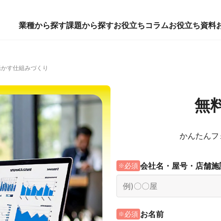
業種から探す
課題から探す
お役立ちコラム
お役立ち資料
活かす仕組みづくり
無
かんたんフ
会社名・屋号・店舗施
必須
お名前
必須