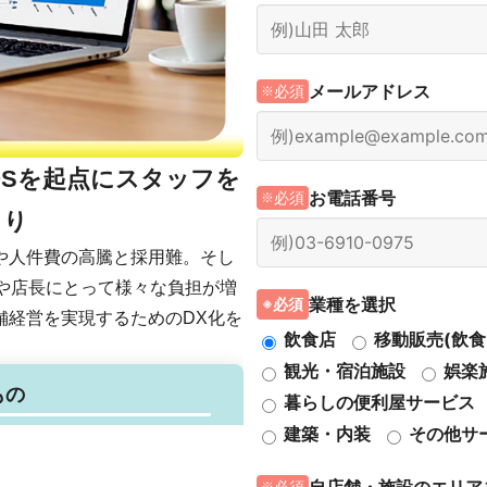
メールアドレス
必須
OSを起点にスタッフを
お電話番号
必須
くり
や人件費の高騰と採用難。そし
や店長にとって様々な負担が増
業種を選択
必須
舗経営を実現するためのDX化を
飲食店
移動販売(飲食
観光・宿泊施設
娯楽
もの
暮らしの便利屋サービス
建築・内装
その他サ