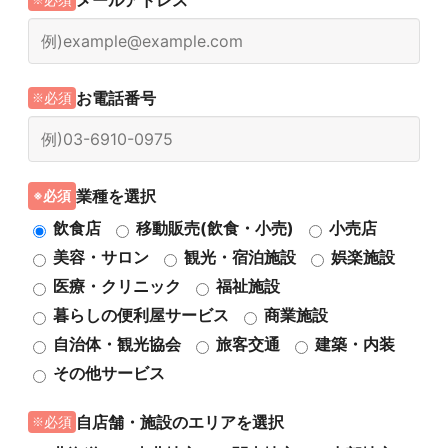
メールアドレス
必須
お電話番号
必須
業種を選択
必須
飲食店
移動販売(飲食・小売)
小売店
美容・サロン
観光・宿泊施設
娯楽施設
医療・クリニック
福祉施設
暮らしの便利屋サービス
商業施設
自治体・観光協会
旅客交通
建築・内装
その他サービス
自店舗・施設のエリアを選択
必須