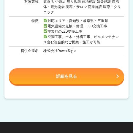
対象業種
飲食店 小売店 無人店舗 宿泊施設 娯楽施設 自治
体・観光協会 美容・サロン 商業施設 医療・クリ
ニック
特徴
対応エリア：愛知県・岐阜県・三重県
電気設備の点検・修理、LED交換工事
非常灯のLED交換工事
空調工事、土木・外構工事、ビルメンテナン
ス含む複合的なご提案・施工が可能
提供企業名
株式会社Down Style
詳細を見る